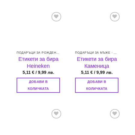
product
has
multiple
variants.
Add to
Add to
The
wishlist
wishlist
options
may
be
ПОДАРЪЦИ ЗА РОЖДЕН ДЕН
ПОДАРЪЦИ ЗА МЪЖЕ - БАЩА, БРАТ, СЪПРУГ ИЛИ ГАДЖЕ
chosen
Етикети за бира
Етикети за бира
on
Heineken
Каменица
the
5,11
€
/ 9,99 лв.
5,11
€
/ 9,99 лв.
product
page
ДОБАВИ В
ДОБАВИ В
КОЛИЧКАТА
КОЛИЧКАТА
Add to
Add to
wishlist
wishlist