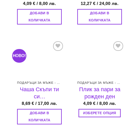
4,09
€
/ 8,00 лв.
12,27
€
/ 24,00 лв.
ДОБАВИ В
ДОБАВИ В
КОЛИЧКАТА
КОЛИЧКАТА
НОВО!
Add to
Add to
wishlist
wishlist
ПОДАРЪЦИ ЗА МЪЖЕ - БАЩА, БРАТ, СЪПРУГ ИЛИ ГАДЖЕ
ПОДАРЪЦИ ЗА МЪЖЕ - БАЩА, БРАТ, СЪПРУГ ИЛИ ГАДЖЕ
Чаша Скъпи ти
Плик за пари за
си…
рожден ден
8,69
€
/ 17,00 лв.
4,09
€
/ 8,00 лв.
ДОБАВИ В
ИЗБЕРЕТЕ ОПЦИЯ
This
КОЛИЧКАТА
product
has