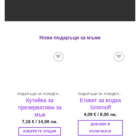
Нови подаръци за мъже
Add to
Add to
wishlist
wishlist
ПОДАРЪЦИ ЗА РОЖДЕН ДЕН
ПОДАРЪЦИ ЗА РОЖДЕН ДЕН
Кутийка за
Етикет за водка
презервативи за
Smirnoff
мъж
4,09
€
/ 8,00 лв.
7,16
€
/ 14,00 лв.
ДОБАВИ В
ИЗБЕРЕТЕ ОПЦИЯ
КОЛИЧКАТА
This