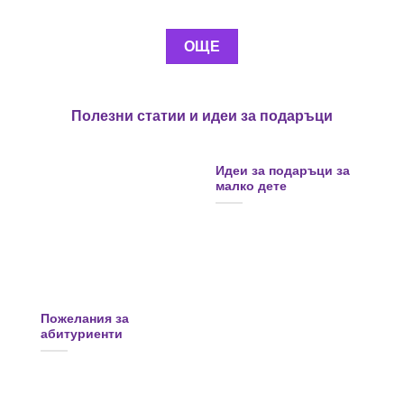
multiple
variants.
The
ОЩЕ
options
may
be
Полезни статии и идеи за подаръци
chosen
on
the
Идеи за подаръци за
product
малко дете
page
Пожелания за
абитуриенти