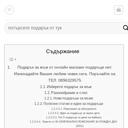
Към
съдържанието
Търсене
за:
Съдържание
Подарък за мъж от онлайн магазин подаръци нет.
Изненадайте Вашия любим човек сега. Поръчайте на
ТЕЛ: 0896329575
Изберете подарък за мъж
Разнообразие и стил
Нови подаръци за мъже
Полезни статии и идеи за подаръци
Пожелания за абитуриенти
Идеи за подаръци за малко дете
Топ 5 подаръци за деня на майката
Повече от 60 ОРИГИНАЛНИ ПОЖЕЛАНИЯ ЗА РОЖДЕН ДЕН
(2021)