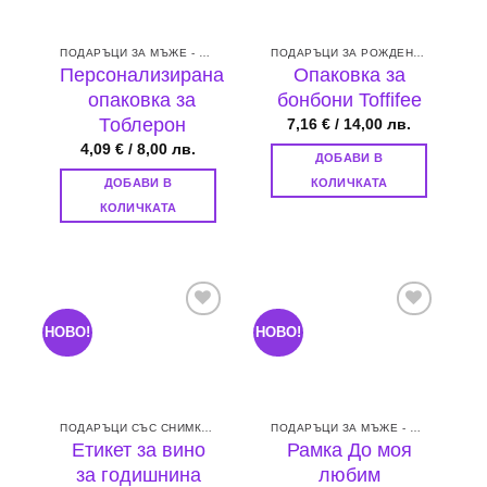
ПОДАРЪЦИ ЗА МЪЖЕ - БАЩА, БРАТ, СЪПРУГ ИЛИ ГАДЖЕ
ПОДАРЪЦИ ЗА РОЖДЕН ДЕН
Персонализирана
Опаковка за
опаковка за
бонбони Toffifee
Тоблерон
7,16
€
/ 14,00 лв.
4,09
€
/ 8,00 лв.
ДОБАВИ В
ДОБАВИ В
КОЛИЧКАТА
КОЛИЧКАТА
НОВО!
НОВО!
Add to
Add to
wishlist
wishlist
ПОДАРЪЦИ СЪС СНИМКА ПО ПОРЪЧКА
ПОДАРЪЦИ ЗА МЪЖЕ - БАЩА, БРАТ, СЪПРУГ ИЛИ ГАДЖЕ
Етикет за вино
Рамка До моя
за годишнина
любим