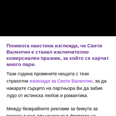
Понякога наистина изглежда, че Свети
Валентин е станал изключително
комерсиален празник, за който се харчат
много пари.
Тази година променете нещата с тези
страхотни
изненади за Свети Валентин
, за да
накарате сърцето на партньора Ви да забие
лудо от истинска любов и романтика.
Между безкрайните реклами за бижута за
всякакъв вид дрънкулки във формата на