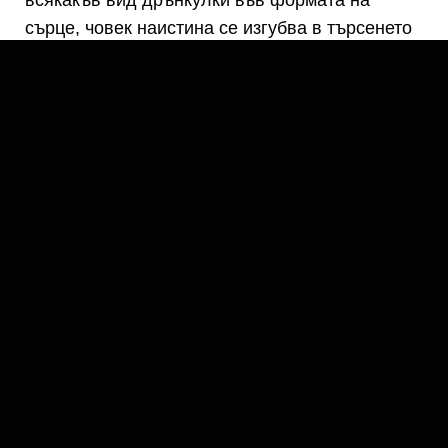
сърце, човек наистина се изгубва в търсенето
на наистина подходящ подарък за празника.
Но ако имате някой специален човек в живота
си, ще трябва да отбележите празника по един
или друг начин.
Да кажем, че вашият партньор е типът, който
разсъждава над „кой пръв е открил
ефикасността на поезията за прогонване на
любовта“. Обсипването му с романтика за
Свети Валентин неизбежно ще бъде по-
сложно. Бонбонените сърца и
плюшени мечета
просто няма да свършат работата. И това не
означава, че този тип хора там не оценяват
вашите изпитани от времето романтични