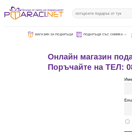
Към
съдържанието
Търсене
за:
МАГАЗИН ЗА ПОДАРЪЦИ
ПОДАРЪЦИ СЪС СНИМКА
Онлайн магазин пода
Поръчайте на ТЕЛ: 0
Име
Ema