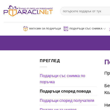
Към
съдържанието
Търсене
за:
МАГАЗИН ЗА ПОДАРЪЦИ
ПОДАРЪЦИ СЪС СНИМКА
П
ПРЕГЛЕД
Пр
Подаръци със снимка по
поръчка
Бе
Подаръци според повода
Ко
Подаръци според получателя
Ни
Подаръци за учител