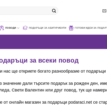
ПОВОДИ
ПОДАРЪЦИ ЗА АБИТУРИЕНТИ
ГОТОВИ ИДЕИ ЗА ПОДАР
одаръци за всеки повод
и нас ще откриете богато разнообразие от подаръци 
з значение дали търсите подарък за рожден ден, име
леда, Свети Валентин или друг повод, тук ще намер
е от онлайн магазин за подаръци podaraci.net се ст