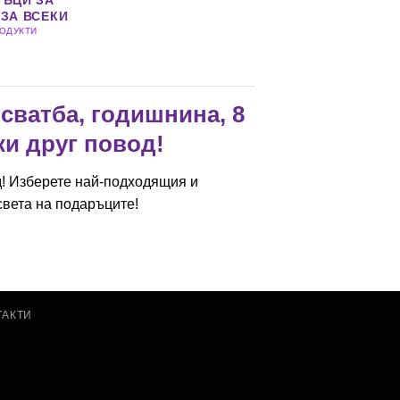
ЪЦИ ЗА
ЗА ВСЕКИ
РОДУКТИ
сватба, годишнина, 8
ки друг повод!
д! Изберете най-подходящия и
света на подаръците!
ТАКТИ