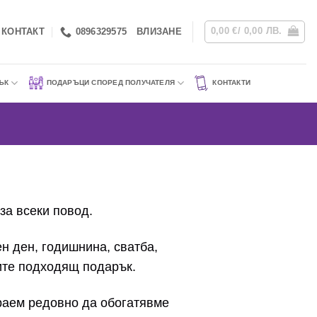
0,00
€
/ 0,00 ЛВ.
КОНТАКТ
0896329575
ВЛИЗАНЕ
ЪК
ПОДАРЪЦИ СПОРЕД ПОЛУЧАТЕЛЯ
КОНТАКТИ
за всеки повод.
н ден, годишнина, сватба,
ите подходящ подарък.
араем редовно да обогатявме