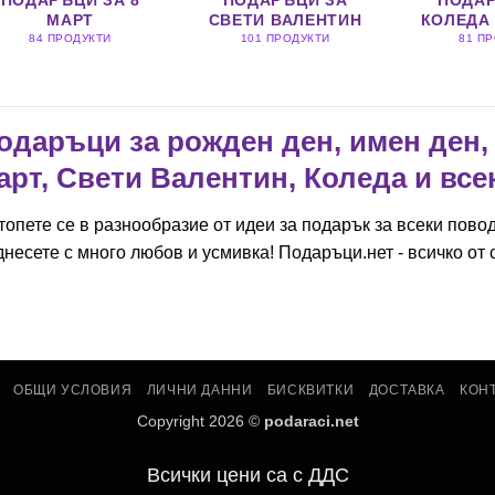
ПОДАРЪЦИ ЗА 8
ПОДАРЪЦИ ЗА
ПОДАР
МАРТ
СВЕТИ ВАЛЕНТИН
КОЛЕДА 
84 ПРОДУКТИ
101 ПРОДУКТИ
81 П
одаръци за рожден ден, имен ден, 
арт, Свети Валентин, Коледа и все
топете се в разнообразие от идеи за подарък за всеки пово
несете с много любов и усмивка! Подаръци.нет - всичко от 
ОБЩИ УСЛОВИЯ
ЛИЧНИ ДАННИ
БИСКВИТКИ
ДОСТАВКА
КОН
Copyright 2026 ©
podaraci.net
.
Всички цени са с ДДС