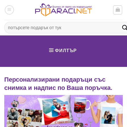
Към
съдържанието
Търсене
за:
ФИЛТЪР
Персонализирани подаръци със
снимка и надпис по Ваша поръчка.