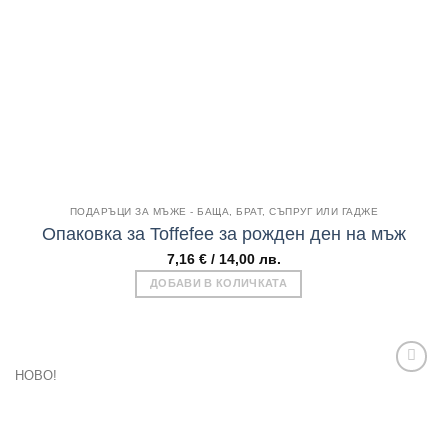
Бърз поглед
ПОДАРЪЦИ ЗА МЪЖЕ - БАЩА, БРАТ, СЪПРУГ ИЛИ ГАДЖЕ
Опаковка за Toffefee за рожден ден на мъж
7,16
€
/ 14,00 лв.
ДОБАВИ В КОЛИЧКАТА
НОВО!
Add to
wishlist