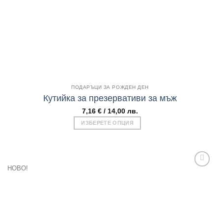
chosen
on
the
product
page
Бърз поглед
ПОДАРЪЦИ ЗА РОЖДЕН ДЕН
Кутийка за презервативи за мъж
7,16
€
/ 14,00 лв.
ИЗБЕРЕТЕ ОПЦИЯ
This
product
has
multiple
НОВО!
variants.
The
Add to
options
wishlist
may
be