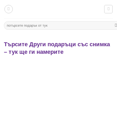
Към
съдържанието
Търсене
за:
Търсите Други подаръци със снимка
– тук ще ги намерите