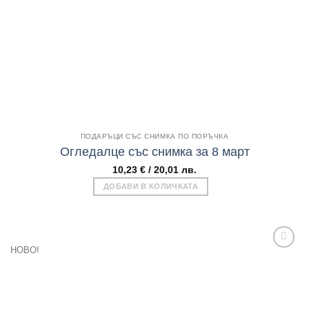
Бърз поглед
ПОДАРЪЦИ СЪС СНИМКА ПО ПОРЪЧКА
Огледалце със снимка за 8 март
10,23
€
/ 20,01 лв.
ДОБАВИ В КОЛИЧКАТА
НОВО!
Add to
wishlist