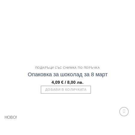
wishlist
may
be
chosen
on
the
product
page
Бърз поглед
ПОДАРЪЦИ СЪС СНИМКА ПО ПОРЪЧКА
Опаковка за шоколад за 8 март
4,09
€
/ 8,00 лв.
ДОБАВИ В КОЛИЧКАТА
НОВО!
Add to