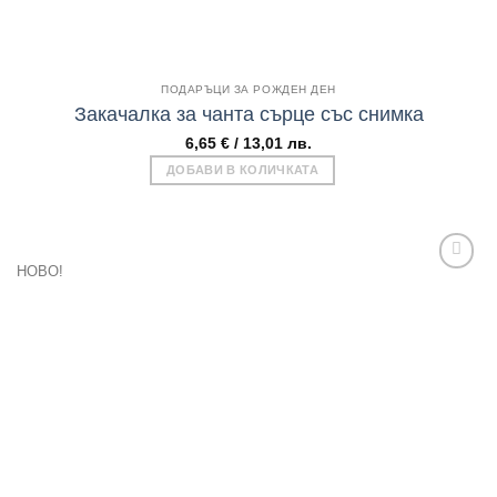
Бърз поглед
ПОДАРЪЦИ ЗА РОЖДЕН ДЕН
Закачалка за чанта сърце със снимка
6,65
€
/ 13,01 лв.
ДОБАВИ В КОЛИЧКАТА
НОВО!
Add to
wishlist