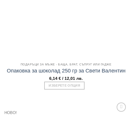
Бърз поглед
ПОДАРЪЦИ ЗА МЪЖЕ - БАЩА, БРАТ, СЪПРУГ ИЛИ ГАДЖЕ
Опаковка за шоколад 250 гр за Свети Валентин
6,14
€
/ 12,01 лв.
ИЗБЕРЕТЕ ОПЦИЯ
This
product
has
multiple
НОВО!
variants.
The
Add to
options