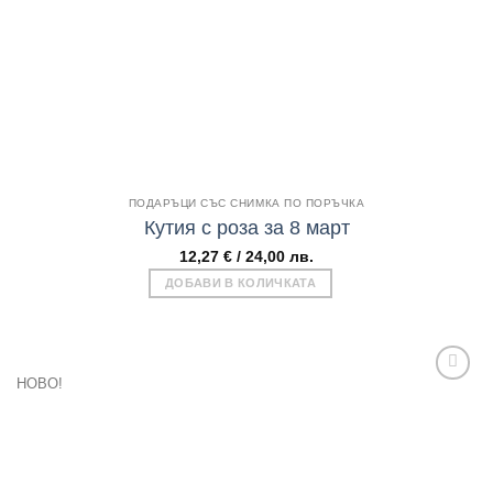
chosen
on
the
product
page
Бърз поглед
ПОДАРЪЦИ СЪС СНИМКА ПО ПОРЪЧКА
Кутия с роза за 8 март
12,27
€
/ 24,00 лв.
ДОБАВИ В КОЛИЧКАТА
НОВО!
Add to
wishlist