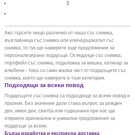
3
Ако търсите нещо различно от чаша със снимка,
възглавница със снимка или ключодържател със
снимка, то тук ще намерите още предложения за
персонализирани подаръци. Огледалце със снимка,
портфейл със снимка, подаложка за мишка, катинар за
влюбени - това са само малка част от подаръците със
снимка, които ще намерите в тази категория.
Подходящи за всеки повод
Подаръците със снимка са подходящи за всеки повод и
празник. Без значение дали става въпрос за рожден
ден, имен ден, сватба или годишнина при нас ще
откриете оригинални и уникални предложения за
подаръци за всеки.
Бърза изработка и експресна доставка