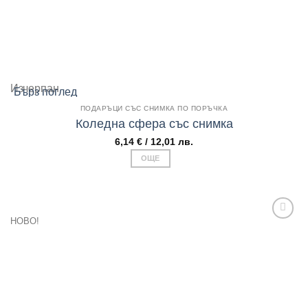
Изчерпан
Бърз поглед
ПОДАРЪЦИ СЪС СНИМКА ПО ПОРЪЧКА
Коледна сфера със снимка
6,14
€
/ 12,01 лв.
ОЩЕ
НОВО!
Add to
wishlist