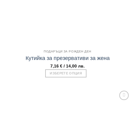
Бърз поглед
ПОДАРЪЦИ ЗА РОЖДЕН ДЕН
Кутийка за презервативи за жена
7,16
€
/ 14,00 лв.
ИЗБЕРЕТЕ ОПЦИЯ
This
product
has
multiple
variants.
The
Add to
options
wishlist
may
be