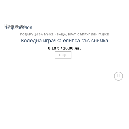
Изчерпан
Бърз поглед
ПОДАРЪЦИ ЗА МЪЖЕ - БАЩА, БРАТ, СЪПРУГ ИЛИ ГАДЖЕ
Коледна играчка елипса със снимка
8,18
€
/ 16,00 лв.
ОЩЕ
Add to
wishlist