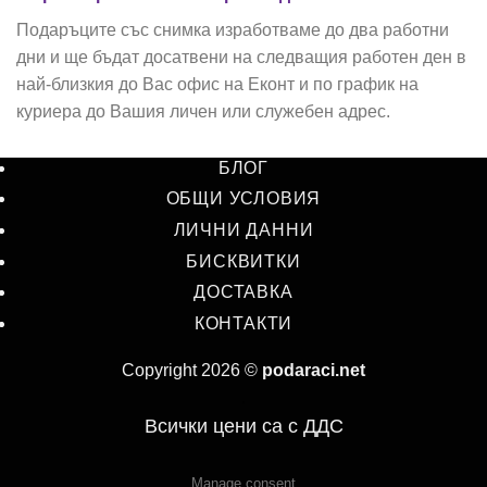
Подаръците със снимка изработваме до два работни
дни и ще бъдат досатвени на следващия работен ден в
най-близкия до Вас офис на Еконт и по график на
куриера до Вашия личен или служебен адрес.
БЛОГ
ОБЩИ УСЛОВИЯ
ЛИЧНИ ДАННИ
БИСКВИТКИ
ДОСТАВКА
КОНТАКТИ
Copyright 2026 ©
podaraci.net
.
Всички цени са с ДДС
Manage consent