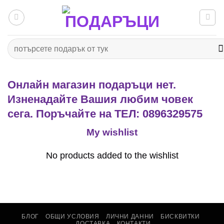
Към
съдържанието
Търсене
за:
Онлайн магазин подаръци нет.
Изненадайте Вашия любим човек
сега. Поръчайте на ТЕЛ: 0896329575
My wishlist
No products added to the wishlist
БЛОГ
ОБЩИ УСЛОВИЯ
ЛИЧНИ ДАННИ
БИСКВИТКИ
ДОСТАВКА
КОНТАКТИ