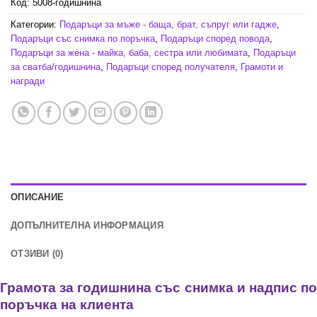
Код:
5008-годишнина
Категории:
Подаръци за мъже - баща, брат, съпруг или гадже
,
Подаръци със снимка по поръчка
,
Подаръци според повода
,
Подаръци за жена - майка, баба, сестра или любимата
,
Подаръци
за сватба/годишнина
,
Подаръци според получателя
,
Грамоти и
награди
ОПИСАНИЕ
ДОПЪЛНИТЕЛНА ИНФОРМАЦИЯ
ОТЗИВИ (0)
Грамота за годишнина със снимка и надпис по
поръчка на клиента