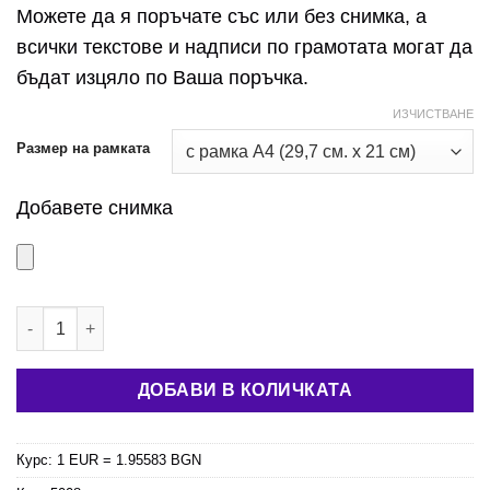
37,00 лв.
Можете да я поръчате със или без снимка, а
всички текстове и надписи по грамотата могат да
бъдат изцяло по Ваша поръчка.
ИЗЧИСТВАНЕ
Размер на рамката
Добавете снимка
количество за Грамота за годишнина
ДОБАВИ В КОЛИЧКАТА
Курс: 1 EUR = 1.95583 BGN