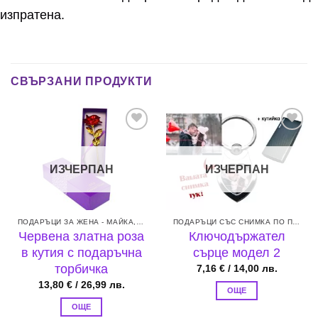
изпратена.
СВЪРЗАНИ ПРОДУКТИ
Add to
Add to
wishlist
wishlist
ИЗЧЕРПАН
ИЗЧЕРПАН
ПОДАРЪЦИ ЗА ЖЕНА - МАЙКА, БАБА, СЕСТРА ИЛИ ЛЮБИМАТА
ПОДАРЪЦИ СЪС СНИМКА ПО ПОРЪЧКА
Червена златна роза
Ключодържател
в кутия с подаръчна
сърце модел 2
торбичка
7,16
€
/ 14,00 лв.
13,80
€
/ 26,99 лв.
ОЩЕ
ОЩЕ