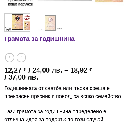
Грамота за годишнина
12,27
/ 24,00 лв.
–
18,92
€
€
Price
/ 37,00 лв.
range:
Годишнината от сватба или първа среща е
12,27 €
прекрасен празник и повод, за всяко семейство.
/
24,00 лв.
through
Тази грамота за годишнина определено е
18,92 €
отлична идея за подарък по този случай.
/