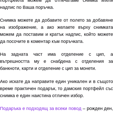
портфейла можем да отпечатаме снимка и/или
надпис по Ваша поръчка.
Снимка можете да добавите от полето за добавяне
на изображение, а ако желаете върху снимката
можем да поставим и кратък надпис, който можете
да посочите в коментар към поръчката.
На задната част има отделение с цип, а
вътрешността му е снабдена с отделения за
банкноти, карти и отделение с цип за монети.
Ако искате да направите един уникален и в същото
време практичен подарък, то дамския портфейл със
снимка е един наистина отличен избор.
Подаръка е подходящ за всеки повод
– рожден ден,