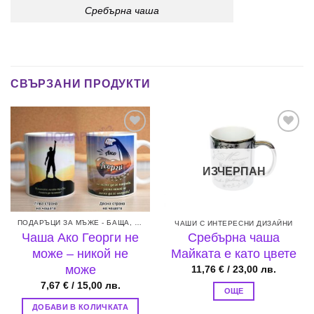
Сребърна чаша
СВЪРЗАНИ ПРОДУКТИ
Add to
Add to
wishlist
wishlist
ИЗЧЕРПАН
ПОДАРЪЦИ ЗА МЪЖЕ - БАЩА, БРАТ, СЪПРУГ ИЛИ ГАДЖЕ
ЧАШИ С ИНТЕРЕСНИ ДИЗАЙНИ
Чаша Ако Георги не
Сребърна чаша
може – никой не
Майката е като цвете
може
11,76
€
/ 23,00 лв.
7,67
€
/ 15,00 лв.
ОЩЕ
ДОБАВИ В КОЛИЧКАТА