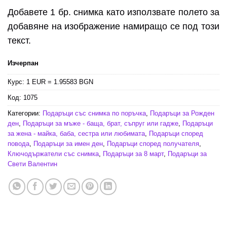
Добавете 1 бр. снимка като използвате полето за
добавяне на изображение намиращо се под този
текст.
Изчерпан
Курс: 1 EUR = 1.95583 BGN
Код:
1075
Категории:
Подаръци със снимка по поръчка
,
Подаръци за Рожден
ден
,
Подаръци за мъже - баща, брат, съпруг или гадже
,
Подаръци
за жена - майка, баба, сестра или любимата
,
Подаръци според
повода
,
Подаръци за имен ден
,
Подаръци според получателя
,
Ключодържатели със снимка
,
Подаръци за 8 март
,
Подаръци за
Свети Валентин