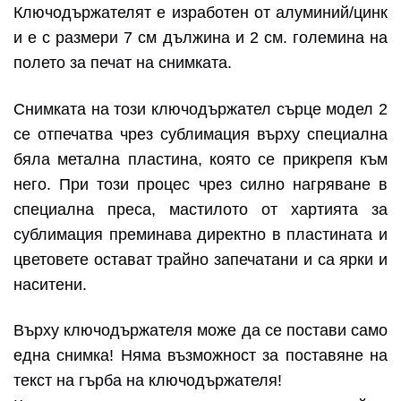
Ключодържателят е изработен от алуминий/цинк
и е с размери 7 см дължина и 2 см. големина на
полето за печат на снимката.
Снимката на този ключодържател сърце модел 2
се отпечатва чрез сублимация върху специална
бяла метална пластина, която се прикрепя към
него. При този процес чрез силно нагряване в
специална преса, мастилото от хартията за
сублимация преминава директно в пластината и
цветовете остават трайно запечатани и са ярки и
наситени.
Върху ключодържателя може да се постави само
една снимка! Няма възможност за поставяне на
текст на гърба на ключодържателя!