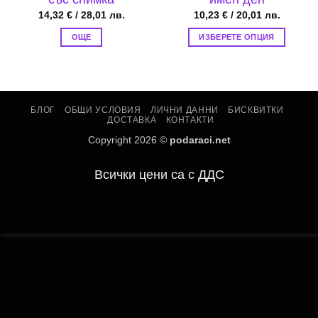
14,32
€
/ 28,01 лв.
10,23
€
/ 20,01 лв.
ОЩЕ
ИЗБЕРЕТЕ ОПЦИЯ
This
product
has
multiple
БЛОГ
ОБЩИ УСЛОВИЯ
ЛИЧНИ ДАННИ
БИСКВИТКИ
variants.
ДОСТАВКА
КОНТАКТИ
The
Copyright 2026 ©
podaraci.net
options
.
may
Всички цени са с ДДС
be
chosen
on
the
Manage consent
product
page