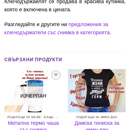
Ключодържаелят се продава в красива кутийка,
която е включена в цената.
Разгледайте и другите ни
предложения за
ключодържатели със снимка в категорията
.
СВЪРЗАНИ ПРОДУКТИ
Add to
Add to
wishlist
wishlist
ИЗЧЕРПАН
ПОДАРЪЦИ ЗА МЪЖЕ - БАЩА, БРАТ, СЪПРУГ ИЛИ ГАДЖЕ
ПОДАРЪЦИ ЗА ИМЕН ДЕН
Метална термо чаша
Дамска тениска за
със снимка
имен ден