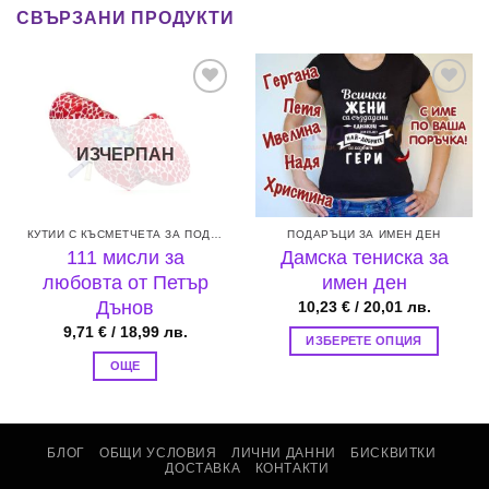
СВЪРЗАНИ ПРОДУКТИ
Add to
Add to
wishlist
wishlist
ИЗЧЕРПАН
КУТИИ С КЪСМЕТЧЕТА ЗА ПОДАРЪК
ПОДАРЪЦИ ЗА ИМЕН ДЕН
111 мисли за
Дамска тениска за
любовта от Петър
имен ден
Дънов
10,23
€
/ 20,01 лв.
9,71
€
/ 18,99 лв.
ИЗБЕРЕТЕ ОПЦИЯ
This
ОЩЕ
product
has
multiple
БЛОГ
ОБЩИ УСЛОВИЯ
ЛИЧНИ ДАННИ
БИСКВИТКИ
variants.
ДОСТАВКА
КОНТАКТИ
The