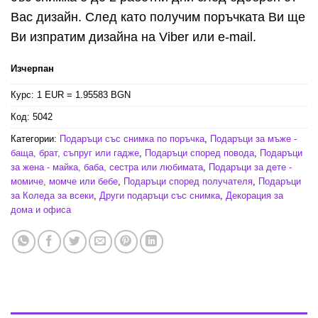
Вас дизайн. След като получим поръчката Ви ще
Ви изпратим дизайна на Viber или e-mail.
Изчерпан
Курс: 1 EUR = 1.95583 BGN
Код:
5042
Категории:
Подаръци със снимка по поръчка
,
Подаръци за мъже -
баща, брат, съпруг или гадже
,
Подаръци според повода
,
Подаръци
за жена - майка, баба, сестра или любимата
,
Подаръци за дете -
момиче, момче или бебе
,
Подаръци според получателя
,
Подаръци
за Коледа за всеки
,
Други подаръци със снимка
,
Декорация за
дома и офиса