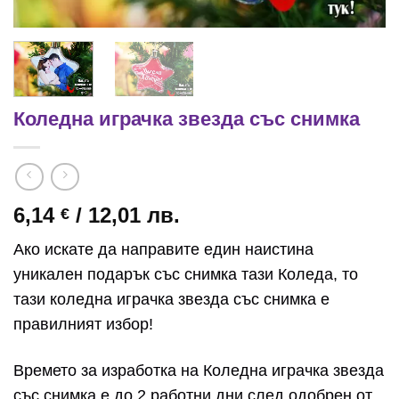
Коледна играчка звезда със снимка
6,14
/ 12,01 лв.
€
Ако искате да направите един наистина
уникален подарък със снимка тази Коледа, то
тази коледна играчка звезда със снимка е
правилният избор!
Времето за изработка на Коледна играчка звезда
със снимка е до 2 работни дни след одобрен от