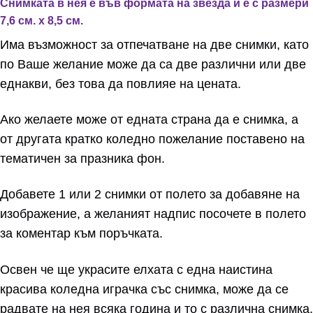
Снимката в нея е във формата на звезда и е с размери
7,6 см. х 8,5 см.
Има възможност за отпечатване на две снимки, като
по Ваше желание може да са две различни или две
еднакви, без това да повлияе на цената.
Ако желаете може от едната страна да е снимка, а
от другата кратко коледно пожелание поставено на
тематичен за празника фон.
Добавете 1 или 2 снимки от полето за добавяне на
изображение, а желаният надпис посочете в полето
за коментар към поръчката.
Освен че ще украсите елхата с една наистина
красива коледна играчка със снимка, може да се
радвате на нея всяка година и то с различна снимка.