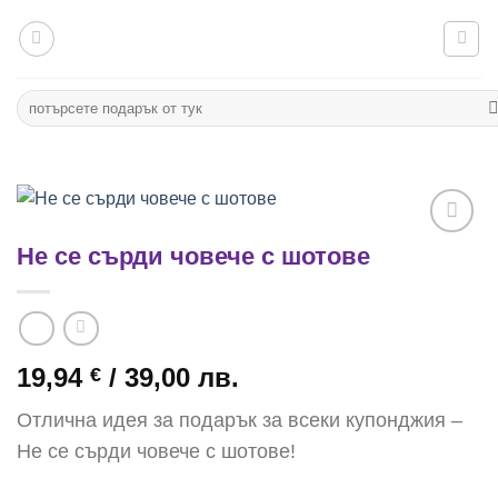
Към
съдържанието
Търсене
за:
Не се сърди човече с шотове
Add to
wishlist
19,94
/ 39,00 лв.
€
Отлична идея за подарък за всеки купонджия –
Не се сърди човече с шотове!