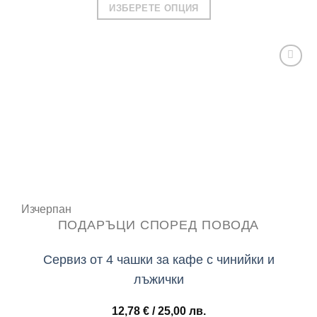
ИЗБЕРЕТЕ ОПЦИЯ
This
product
has
multiple
variants.
Add to
The
wishlist
options
may
be
chosen
on
Изчерпан
the
ПОДАРЪЦИ СПОРЕД ПОВОДА
product
page
Сервиз от 4 чашки за кафе с чинийки и
лъжички
12,78
€
/ 25,00 лв.