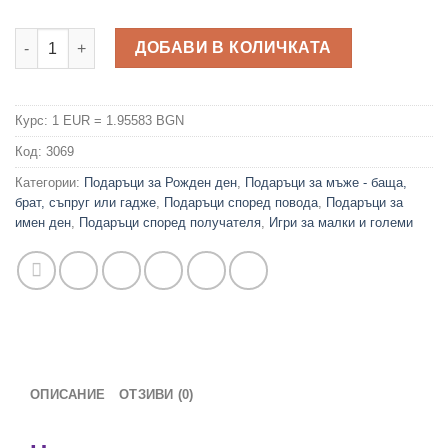
количество за Не се сърди човече с шотове
ДОБАВИ В КОЛИЧКАТА
Курс: 1 EUR = 1.95583 BGN
Код:
3069
Категории:
Подаръци за Рожден ден
,
Подаръци за мъже - баща,
брат, съпруг или гадже
,
Подаръци според повода
,
Подаръци за
имен ден
,
Подаръци според получателя
,
Игри за малки и големи
ОПИСАНИЕ
ОТЗИВИ (0)