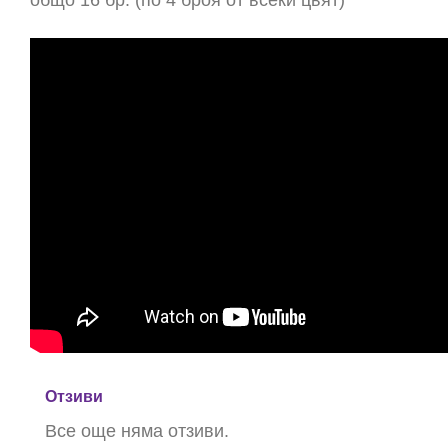
общо 16 бр. (по 4 броя от всеки цвят)
Отзиви
Все още няма отзиви.