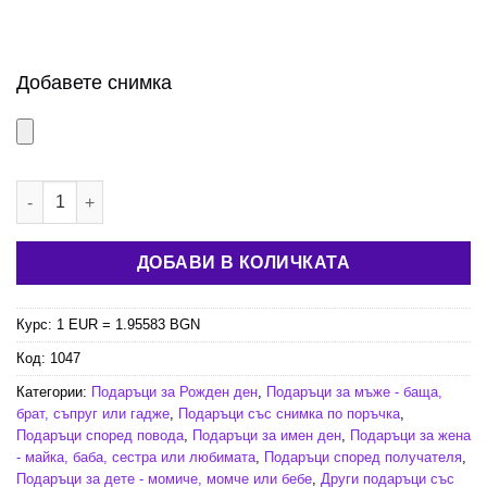
Добавете снимка
количество за Подложка за мишка със снимка
ДОБАВИ В КОЛИЧКАТА
Курс: 1 EUR = 1.95583 BGN
Код:
1047
Категории:
Подаръци за Рожден ден
,
Подаръци за мъже - баща,
брат, съпруг или гадже
,
Подаръци със снимка по поръчка
,
Подаръци според повода
,
Подаръци за имен ден
,
Подаръци за жена
- майка, баба, сестра или любимата
,
Подаръци според получателя
,
Подаръци за дете - момиче, момче или бебе
,
Други подаръци със