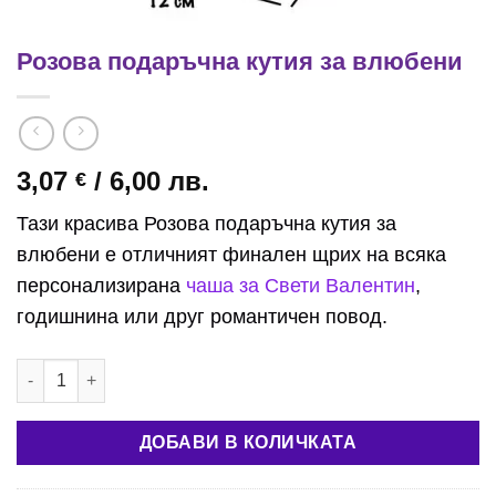
Розова подаръчна кутия за влюбени
3,07
/ 6,00 лв.
€
Тази красива Розова подаръчна кутия за
влюбени е отличният финален щрих на всяка
персонализирана
чаша за Свети Валентин
,
годишнина или друг романтичен повод.
количество за Розова подаръчна кутия за влюбени
ДОБАВИ В КОЛИЧКАТА