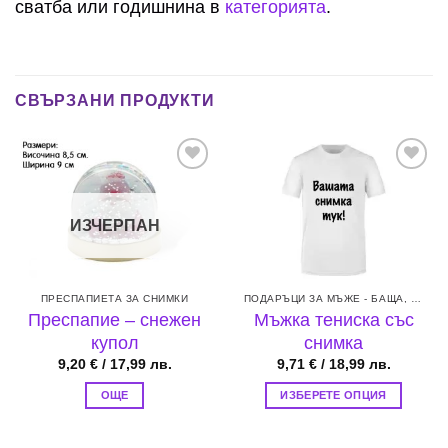
сватба или годишнина в
категорията
.
СВЪРЗАНИ ПРОДУКТИ
Add to
Add to
wishlist
wishlist
ИЗЧЕРПАН
ПРЕСПАПИЕТА ЗА СНИМКИ
ПОДАРЪЦИ ЗА МЪЖЕ - БАЩА, БРАТ, СЪПРУГ ИЛИ ГАДЖЕ
Преспапие – снежен
Мъжка тениска със
купол
снимка
9,20
€
/ 17,99 лв.
9,71
€
/ 18,99 лв.
ОЩЕ
ИЗБЕРЕТЕ ОПЦИЯ
This
product