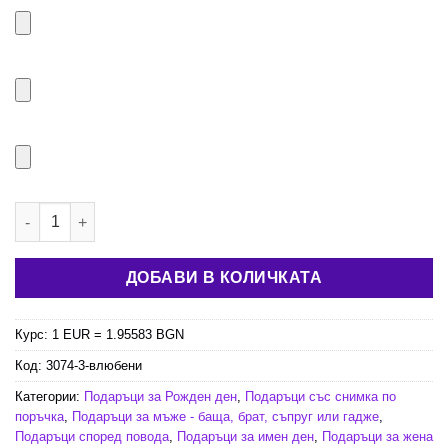
количество за Стенен часовник за влюбени
ДОБАВИ В КОЛИЧКАТА
Курс: 1 EUR = 1.95583 BGN
Код:
3074-3-влюбени
Категории:
Подаръци за Рожден ден
,
Подаръци със снимка по
поръчка
,
Подаръци за мъже - баща, брат, съпруг или гадже
,
Подаръци според повода
,
Подаръци за имен ден
,
Подаръци за жена