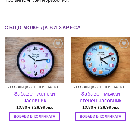
СЪЩО МОЖЕ ДА ВИ ХАРЕСА…
Add to
Add to
wishlist
wishlist
ЧАСОВНИЦИ - СТЕННИ, НАСТОЛНИ, БУДИЛНИЦИ
ЧАСОВНИЦИ - СТЕННИ, НАСТОЛНИ, БУДИЛНИЦИ
Забавен женски
Забавен мъжки
часовник
стенен часовник
13,80
€
/ 26,99 лв.
13,80
€
/ 26,99 лв.
ДОБАВИ В КОЛИЧКАТА
ДОБАВИ В КОЛИЧКАТА