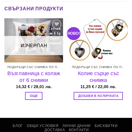
СВЪРЗАНИ ПРОДУКТИ
НОВО!
Add to
Add to
wishlist
wishlist
ИЗЧЕРПАН
ПОДАРЪЦИ СЪС СНИМКА ПО ПОРЪЧКА
ПОДАРЪЦИ СЪС СНИМКА ПО ПОРЪЧКА
Възглавница с колаж
Колие сърце със
от 6 снимки
снимка
14,32
€
/ 28,01 лв.
11,25
€
/ 22,00 лв.
ОЩЕ
ДОБАВИ В КОЛИЧКАТА
БЛОГ
ОБЩИ УСЛОВИЯ
ЛИЧНИ ДАННИ
БИСКВИТКИ
ДОСТАВКА
КОНТАКТИ