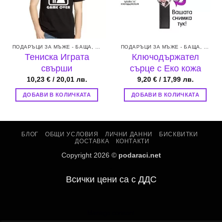
ПОДАРЪЦИ ЗА МЪЖЕ - БАЩА, БРАТ, СЪПРУГ ИЛИ ГАДЖЕ
ПОДАРЪЦИ ЗА МЪЖЕ - БАЩА, БРАТ, СЪПРУГ ИЛИ ГАДЖЕ
Тениска Играта
Ключодържател
свърши
сърце с Еко кожа
10,23
€
/ 20,01 лв.
9,20
€
/ 17,99 лв.
ДОБАВИ В КОЛИЧКАТА
ДОБАВИ В КОЛИЧКАТА
БЛОГ
ОБЩИ УСЛОВИЯ
ЛИЧНИ ДАННИ
БИСКВИТКИ
ДОСТАВКА
КОНТАКТИ
Copyright 2026 ©
podaraci.net
.
Всички цени са с ДДС
Manage consent