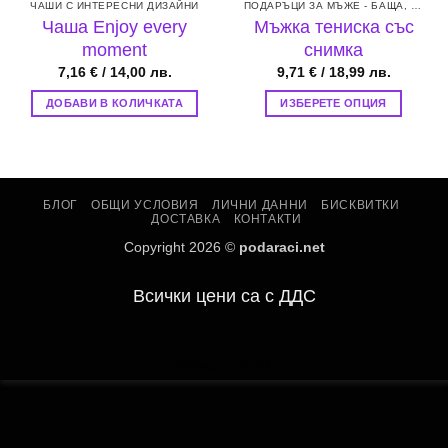
ЧАШИ С ИНТЕРЕСНИ ДИЗАЙНИ
ПОДАРЪЦИ ЗА МЪЖЕ - БАЩА, БРАТ, СЪПРУГ ИЛИ ГАДЖЕ
Чаша Enjoy every
Мъжка тениска със
moment
снимка
7,16
€
/ 14,00 лв.
9,71
€
/ 18,99 лв.
ДОБАВИ В КОЛИЧКАТА
ИЗБЕРЕТЕ ОПЦИЯ
This
product
has
multiple
БЛОГ
ОБЩИ УСЛОВИЯ
ЛИЧНИ ДАННИ
БИСКВИТКИ
variants.
ДОСТАВКА
КОНТАКТИ
The
Copyright 2026 ©
podaraci.net
options
.
may
Всички цени са с ДДС
be
chosen
on
the
Manage consent
product
page